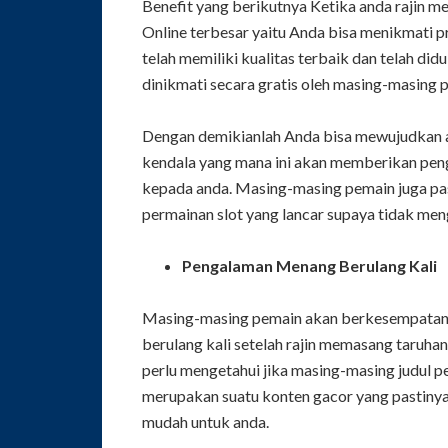
Benefit yang berikutnya Ketika anda rajin 
Online terbesar yaitu Anda bisa menikmati p
telah memiliki kualitas terbaik dan telah di
dinikmati secara gratis oleh masing-masing 
Dengan demikianlah Anda bisa mewujudkan ad
kendala yang mana ini akan memberikan pe
kepada anda. Masing-masing pemain juga pas
permainan slot yang lancar supaya tidak men
Pengalaman Menang Berulang Kali
Masing-masing pemain akan berkesempatan
berulang kali setelah rajin memasang taruha
perlu mengetahui jika masing-masing judul p
merupakan suatu konten gacor yang pastin
mudah untuk anda.