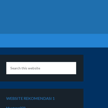
WEBSITE REKOMENDASI 1
Mustang303