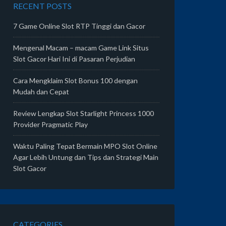
RECENT POSTS
7 Game Online Slot RTP Tinggi dan Gacor
Mengenal Macam – macam Game Link Situs
Slot Gacor Hari Ini di Pasaran Perjudian
Cara Mengklaim Slot Bonus 100 dengan
Mudah dan Cepat
Review Lengkap Slot Starlight Princess 1000
Provider Pragmatic Play
Waktu Paling Tepat Bermain MPO Slot Online
Agar Lebih Untung dan Tips dan Strategi Main
Slot Gacor
CATEGORIES