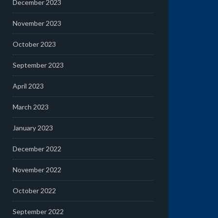
December 2023
November 2023
October 2023
September 2023
April 2023
March 2023
January 2023
December 2022
November 2022
October 2022
September 2022