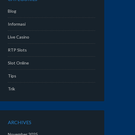
Blog
Informasi
Live Casino
RTP Slots
Slot Online
Tips
Trik
ARCHIVES
November 2025