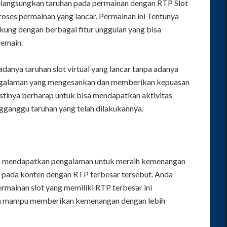
melangsungkan taruhan pada permainan dengan RTP Slot
roses permainan yang lancar. Permainan ini Tentunya
dukung dengan berbagai fitur unggulan yang bisa
pemain.
anya taruhan slot virtual yang lancar tanpa adanya
ngalaman yang mengesankan dan memberikan kepuasan
tinya berharap untuk bisa mendapatkan aktivitas
gganggu taruhan yang telah dilakukannya.
 mendapatkan pengalaman untuk meraih kemenangan
n pada konten dengan RTP terbesar tersebut. Anda
ermainan slot yang memiliki RTP terbesar ini
ya mampu memberikan kemenangan dengan lebih