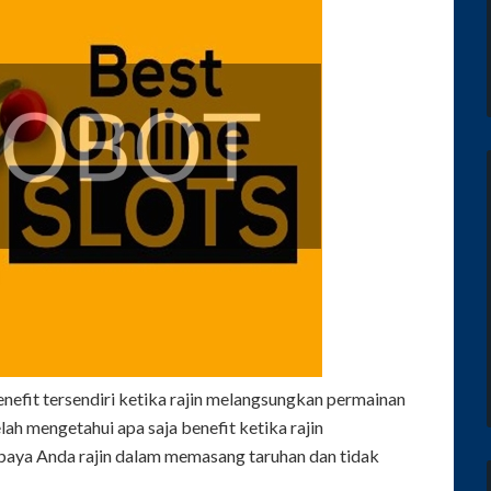
fit tersendiri ketika rajin melangsungkan permainan
lah mengetahui apa saja benefit ketika rajin
aya Anda rajin dalam memasang taruhan dan tidak