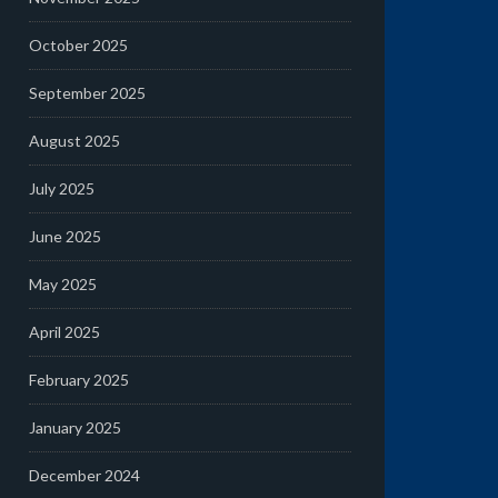
October 2025
September 2025
August 2025
July 2025
June 2025
May 2025
April 2025
February 2025
January 2025
December 2024