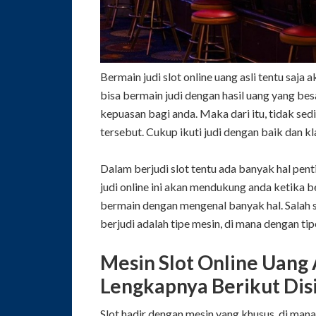
Bermain judi slot online uang asli tentu saja 
bisa bermain judi dengan hasil uang yang besa
kepuasan bagi anda. Maka dari itu, tidak sed
tersebut. Cukup ikuti judi dengan baik dan klai
Dalam berjudi slot tentu ada banyak hal penti
judi online ini akan mendukung anda ketika ber
bermain dengan mengenal banyak hal. Salah sa
berjudi adalah tipe mesin, di mana dengan tip
Mesin Slot Online Uang 
Lengkapnya Berikut Dis
Slot hadir dengan mesin yang khusus, di mana