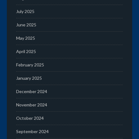
July 2025
June 2025
May 2025
April 2025
February 2025
January 2025
December 2024
November 2024
October 2024
September 2024