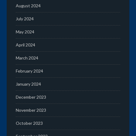
August 2024
July 2024
May 2024
April 2024
March 2024
February 2024
January 2024
December 2023
November 2023
October 2023