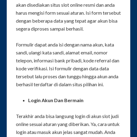
akan disediakan situs slot online resmi dan anda
harus mengisi form sesuai aturan. Isi form tersebut
dengan beberapa data yang tepat agar akun bisa
segera diproses sampai berhasil.
Formulir dapat anda isi dengan nama akun, kata
sandi, ulangi kata sandi, alamat email, nomor
telepon, informasi bank pribadi, kode referral dan
kode verifikasi. Isi formulir dengan data data
tersebut lalu proses dan tunggu hingga akun anda
berhasil terdaftar di dalam situs pilihan ini.
Login Akun Dan Bermain
Terakhir anda bisa langsung login di akun slot judi
online sesuai aturan yang diberikan. Ya, cara untuk
login atau masuk akun jelas sangat mudah. Anda