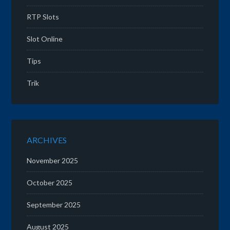
RTP Slots
Slot Online
Tips
Trik
ARCHIVES
November 2025
October 2025
September 2025
August 2025