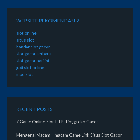
WEBSITE REKOMENDASI 2
slot online
situs slot
bandar slot gacor
slot gacor terbaru
slot gacor hari ini
judi slot online
mpo slot
RECENT POSTS
7 Game Online Slot RTP Tinggi dan Gacor
Mengenal Macam – macam Game Link Situs Slot Gacor