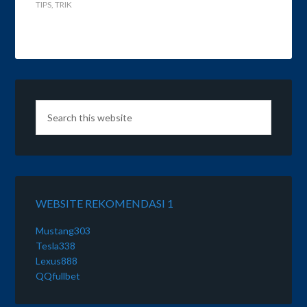
TIPS
,
TRIK
WEBSITE REKOMENDASI 1
Mustang303
Tesla338
Lexus888
QQfullbet