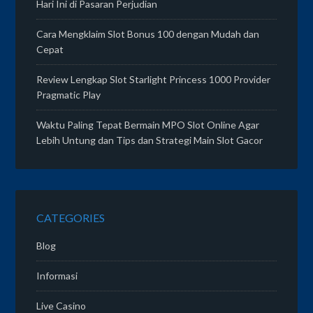
Hari Ini di Pasaran Perjudian
Cara Mengklaim Slot Bonus 100 dengan Mudah dan
Cepat
Review Lengkap Slot Starlight Princess 1000 Provider
Pragmatic Play
Waktu Paling Tepat Bermain MPO Slot Online Agar
Lebih Untung dan Tips dan Strategi Main Slot Gacor
CATEGORIES
Blog
Informasi
Live Casino