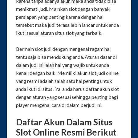
karena tanpa adanya akun maka anda tidak bisa
menikmati judi. Mainkan slot dengan banyak
persiapan yang penting karena dengan hal
tersebut maka judi terasa lebih lancar untuk anda
ikuti sesuai aturan situs slot yang terbaik.
Bermain slot judi dengan mengenal ragam hal
tentu saja bisa mendukung anda. Aturan dasar di
dalam judi ini ialah hal yang wajib untuk anda
kenali dengan baik. Memiliki akun slot judi online
yang resmi adalah salah satu hal penting untuk
anda ikuti di situs . Ya, anda harus daftar akun slot
dengan aturan yang sesuai sehingga penting bagi
player mengenal cara di dalam berjudi ini.
Daftar Akun Dalam Situs
Slot Online Resmi Berikut