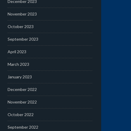
December 2023
November 2023
October 2023
September 2023
April 2023
March 2023
January 2023
December 2022
November 2022
October 2022
September 2022