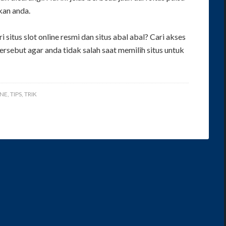
kan anda.
situs slot online resmi dan situs abal abal? Cari akses
rsebut agar anda tidak salah saat memilih situs untuk
INE
,
TIPS
,
TRIK