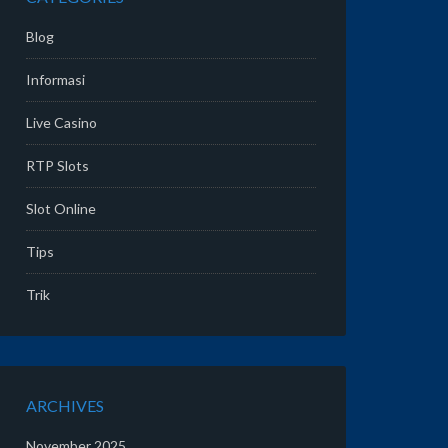
Blog
Informasi
Live Casino
RTP Slots
Slot Online
Tips
Trik
ARCHIVES
November 2025