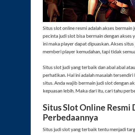
Situs slot online resmi adalah akses bermain ju
pecinta judi slot bisa bermain dengan akses 
ini maka player dapat dipuaskan. Akses situs j
memberi player kemudahan, tapi tidak semua
Situs slot judi yang terbaik dan abal abal ata
perhatikan. Hal ini adalah masalah tersendiri
situs. Anda wajib bermain judi slot dengan a
kepuasan lebih. Maka dari itu, cari tahu perbe
Situs Slot Online Resmi
Perbedaannya
Situs judi slot yang terbaik tentu menjadi ta