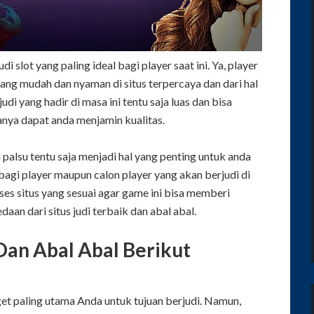
di slot yang paling ideal bagi player saat ini. Ya, player
yang mudah dan nyaman di situs terpercaya dan dari hal
udi yang hadir di masa ini tentu saja luas dan bisa
nya dapat anda menjamin kualitas.
u palsu tentu saja menjadi hal yang penting untuk anda
 bagi player maupun calon player yang akan berjudi di
kses situs yang sesuai agar game ini bisa memberi
daan dari situs judi terbaik dan abal abal.
 Dan Abal Abal Berikut
rget paling utama Anda untuk tujuan berjudi. Namun,