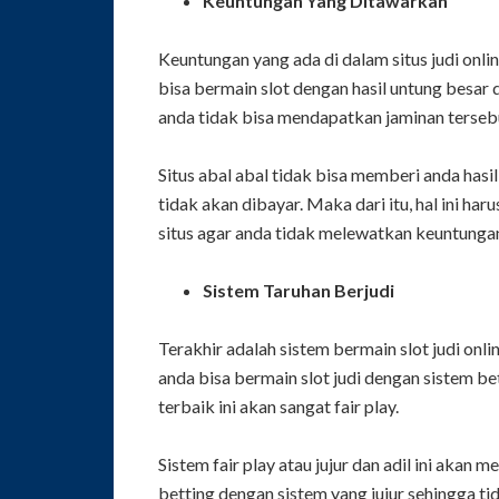
Keuntungan Yang Ditawarkan
Keuntungan yang ada di dalam situs judi onlin
bisa bermain slot dengan hasil untung besar da
anda tidak bisa mendapatkan jaminan tersebu
Situs abal abal tidak bisa memberi anda hasi
tidak akan dibayar. Maka dari itu, hal ini ha
situs agar anda tidak melewatkan keuntungan d
Sistem Taruhan Berjudi
Terakhir adalah sistem bermain slot judi onli
anda bisa bermain slot judi dengan sistem bet
terbaik ini akan sangat fair play.
Sistem fair play atau jujur dan adil ini akan 
betting dengan sistem yang jujur sehingga tida