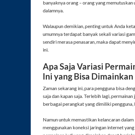
banyaknya orang – orang yang memutuskan u
dalamnya.
Walaupun demikian, penting untuk Anda keta
umumnya terdapat banyak sekali variasi game
sendiri merasa penasaran, maka dapat menyim
ini.
Apa Saja Variasi Permain
Ini yang Bisa Dimainka
Zaman sekarang ini, para pengguna bisa den
saja dan kapan saja. Terlebih lagi, permainan
berbagai perangkat yang dimiliki pengguna,
Namun untuk memastikan kelancaran dalam b
menggunakan koneksi jaringan internet yang s