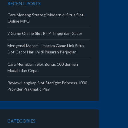
RECENT POSTS
Cara Menang Strategi Modern di Situs Slot
Online MPO
7 Game Online Slot RTP Tinggi dan Gacor
Mengenal Macam – macam Game Link Situs
Slot Gacor Hari Ini di Pasaran Perjudian
Cara Mengklaim Slot Bonus 100 dengan
Mudah dan Cepat
Review Lengkap Slot Starlight Princess 1000
Provider Pragmatic Play
CATEGORIES