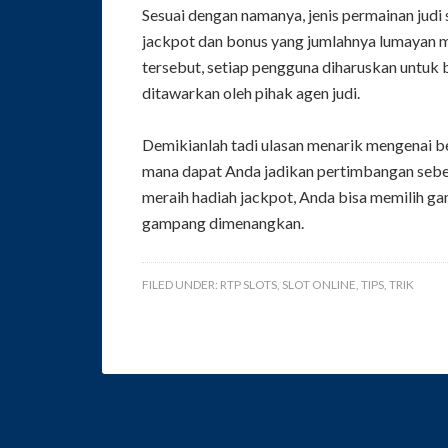
Sesuai dengan namanya, jenis permainan judi
jackpot dan bonus yang jumlahnya lumayan 
tersebut, setiap pengguna diharuskan untuk 
ditawarkan oleh pihak agen judi.
Demikianlah tadi ulasan menarik mengenai bebe
mana dapat Anda jadikan pertimbangan sebe
meraih hadiah jackpot, Anda bisa memilih 
gampang dimenangkan.
FILED UNDER:
RTP SLOTS
,
SLOT ONLINE
,
TIPS
,
TRIK