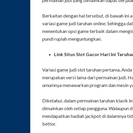
permainan judi yang dimainkan dapat berjal
Berkaitan dengan hal tersebut, di bawah ini
variasi game judi taruhan online. Sehingga d
menentukan opsi game terbaik dalam mengis
pundi rupiah menguntungkan.
Link Situs Slot Gacor Hari Ini Taruh
Variasi game judi slot taruhan pertama, And
merupakan versi lama dari permainan judi. Ha
umumnya menawarkan program dan mesin ya
Diketahui, dalam permainan taruhan klasik i
dimainkan oleh setiap pengguna. Walaupun d
mendapatkan hadiah jackpot di dalamnya ti
bettor.