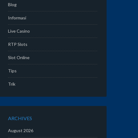
Blog
Informasi
Live Casino
RTP Slots
Slot Online
Tips
Trik
ARCHIVES
August 2026