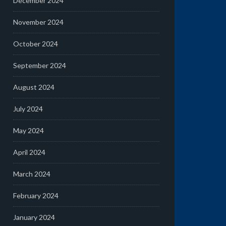
December 2024
November 2024
October 2024
September 2024
August 2024
July 2024
May 2024
April 2024
March 2024
February 2024
January 2024