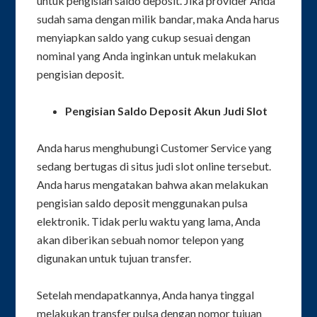
untuk pengisian saldo deposit.
Jika provider Anda
sudah sama dengan milik bandar, maka Anda harus
menyiapkan saldo yang cukup sesuai dengan
nominal yang Anda inginkan untuk melakukan
pengisian deposit.
Pengisian Saldo Deposit Akun Judi Slot
Anda harus menghubungi Customer Service yang
sedang bertugas di situs judi slot online tersebut.
Anda harus mengatakan bahwa akan melakukan
pengisian saldo deposit menggunakan pulsa
elektronik.
Tidak perlu waktu yang lama, Anda
akan diberikan sebuah nomor telepon yang
digunakan untuk tujuan transfer.
Setelah mendapatkannya, Anda hanya tinggal
melakukan transfer pulsa dengan nomor tujuan