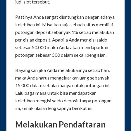
judi slot tersebut.
Pastinya Anda sangat diuntungkan dengan adanya
kelebihan ini.
Misalkan saja sebuah situs memiliki
potongan deposit sebanyak 1% setiap melakukan
pengisian deposit. Apabila Anda mengisi saldo
sebesar 50.000 maka Anda akan mendapatkan
potongan sebesar 500 dalam sekali pengisian.
Bayangkan jika Anda melakukannya setiap hari,
maka Anda harus mengeluarkan uang sebanyak
15.000 dalam sebulan hanya untuk potongan ini.
Lalu bagaimana untuk bisa mendapatkan
kelebihan mengisi saldo deposit tanpa potongan
ini, simak ulasan lengkapnya berikut ini.
Melakukan Pendaftaran