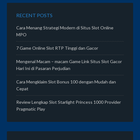
RECENT POSTS
Cara Menang Strategi Modern di Situs Slot Online
MPO
7 Game Online Slot RTP Tinggi dan Gacor
Mengenal Macam – macam Game Link Situs Slot Gacor
Hari Ini di Pasaran Perjudian
Cara Mengklaim Slot Bonus 100 dengan Mudah dan
Cepat
Review Lengkap Slot Starlight Princess 1000 Provider
Pragmatic Play