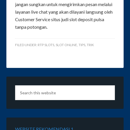
jangan sungkan untuk mengirimkan pesan melalui
layanan live chat yang akan dilayani langsung oleh
Customer Service situs judi
slot deposit pulsa
tanpa potongan
.
FILED UNDER:
RTP SLOTS
,
SLOT ONLINE
,
TIPS
,
TRIK
WEBSITE REKOMENDASI 1