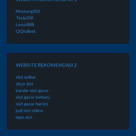
Mustang303
Tesla338
Lexus888
QQfullbet
WEBSITE REKOMENDASI 2
slot online
situs slot
bandar slot gacor
slot gacor terbaru
slot gacor hari ini
judi slot online
mpo slot