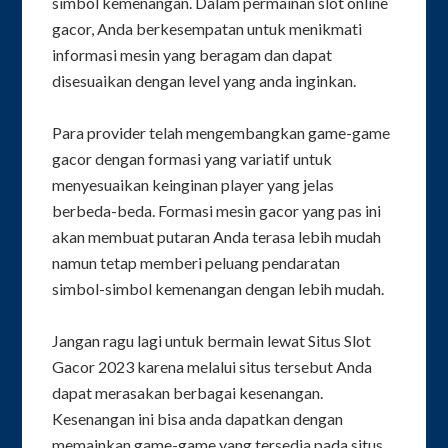
simbol kemenangan. Dalam permainan slot online
gacor, Anda berkesempatan untuk menikmati
informasi mesin yang beragam dan dapat
disesuaikan dengan level yang anda inginkan.
Para provider telah mengembangkan game-game
gacor dengan formasi yang variatif untuk
menyesuaikan keinginan player yang jelas
berbeda-beda. Formasi mesin gacor yang pas ini
akan membuat putaran Anda terasa lebih mudah
namun tetap memberi peluang pendaratan
simbol-simbol kemenangan dengan lebih mudah.
Jangan ragu lagi untuk bermain lewat Situs Slot
Gacor 2023 karena melalui situs tersebut Anda
dapat merasakan berbagai kesenangan.
Kesenangan ini bisa anda dapatkan dengan
memainkan game-game yang tersedia pada situs