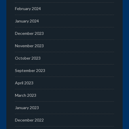
February 2024
January 2024
December 2023
November 2023
October 2023
September 2023
April 2023
March 2023
January 2023
December 2022