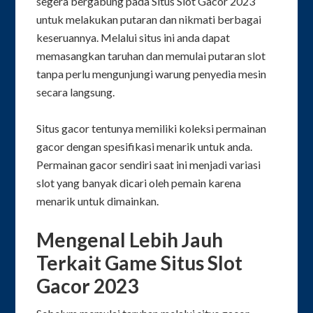
segera bergabung pada Situs Slot Gacor 2023
untuk melakukan putaran dan nikmati berbagai
keseruannya. Melalui situs ini anda dapat
memasangkan taruhan dan memulai putaran slot
tanpa perlu mengunjungi warung penyedia mesin
secara langsung.
Situs gacor tentunya memiliki koleksi permainan
gacor dengan spesifikasi menarik untuk anda.
Permainan gacor sendiri saat ini menjadi variasi
slot yang banyak dicari oleh pemain karena
menarik untuk dimainkan.
Mengenal Lebih Jauh
Terkait Game Situs Slot
Gacor 2023