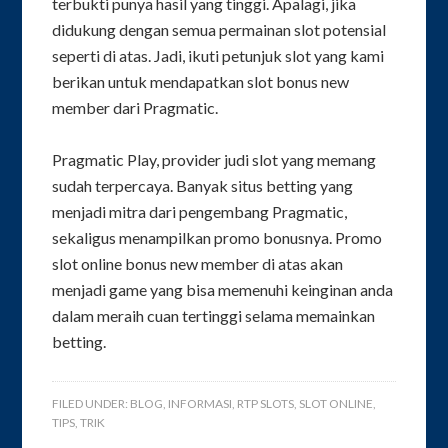
terbukti punya hasil yang tinggi. Apalagi, jika
didukung dengan semua permainan slot potensial
seperti di atas. Jadi, ikuti petunjuk slot yang kami
berikan untuk mendapatkan slot bonus new
member dari Pragmatic.
Pragmatic Play, provider judi slot yang memang
sudah terpercaya. Banyak situs betting yang
menjadi mitra dari pengembang Pragmatic,
sekaligus menampilkan promo bonusnya. Promo
slot online bonus new member di atas akan
menjadi game yang bisa memenuhi keinginan anda
dalam meraih cuan tertinggi selama memainkan
betting.
FILED UNDER:
BLOG
,
INFORMASI
,
RTP SLOTS
,
SLOT ONLINE
,
TIPS
,
TRIK