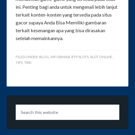
ini. Penting bagi anda untuk mengenali lebih lanjut
terkait konten-konten yang tersedia pada situs
gacor supaya Anda Bisa Memiliki gambaran
terkait kesenangan apa yang bisa dirasakan
setelah memainkannya.
FILED UNDER:
BLOG
,
INFORMASI
,
RTP SLOTS
,
SLOT ONLINE
,
TIPS
,
TRIK