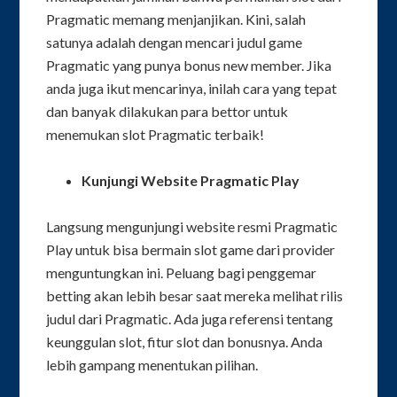
Pragmatic memang menjanjikan. Kini, salah
satunya adalah dengan mencari judul game
Pragmatic yang punya bonus new member. Jika
anda juga ikut mencarinya, inilah cara yang tepat
dan banyak dilakukan para bettor untuk
menemukan slot Pragmatic terbaik!
Kunjungi Website Pragmatic Play
Langsung mengunjungi website resmi Pragmatic
Play untuk bisa bermain slot game dari provider
menguntungkan ini. Peluang bagi penggemar
betting akan lebih besar saat mereka melihat rilis
judul dari Pragmatic. Ada juga referensi tentang
keunggulan slot, fitur slot dan bonusnya. Anda
lebih gampang menentukan pilihan.