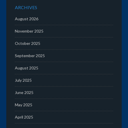
ARCHIVES
August 2026
November 2025
October 2025
September 2025
August 2025
July 2025
June 2025
May 2025
April 2025