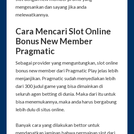
mengesankan dan sayang jika anda
melewatkannya.
Cara Mencari Slot Online
Bonus New Member
Pragmatic
Sebagai provider yang menguntungkan, slot online
bonus new member dari Pragmatic Play jelas lebih
menjanjikan. Pragmatic sudah menyediakan lebih
dari 300 judul game yang bisa dimainkan di
seluruh agen betting di dunia. Maka dari itu untuk
bisa menemukannya, maka anda harus bergabung
lebih dulu di situs online.
Banyak cara yang dilakukan bettor untuk
mendapatkan jaminan bahwa permainan slot dari