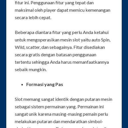
fitur ini. Penggunaan fitur yang tepat dan
maksimal oleh player dapat memicu kemenangan
secara lebih cepat.
Beberapa diantara fitur yang perlu Anda ketahui
untuk mengoperasikan mesin slot yaitu auto Spin,
Wild, scatter, dan sebagainya. Fitur disediakan
secara gratis dengan batasan penggunaan
tertentu sehingga Anda harus memanfaatkannya
sebaik mungkin.
Formasi yang Pas
Slot memang sangat identik dengan putaran mesin
sebagai sistem permainan yang. Permainan ini
sangat unik karena masing-masing pemain perlu
melakukan putaran dan mendaratkan simbol-