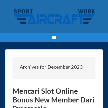
Archives for December 2023
Mencari Slot Online
Bonus New Member Dari