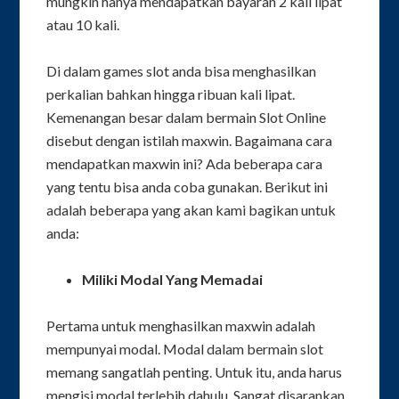
mungkin hanya mendapatkan bayaran 2 kali lipat
atau 10 kali.
Di dalam games slot anda bisa menghasilkan
perkalian bahkan hingga ribuan kali lipat.
Kemenangan besar dalam bermain Slot Online
disebut dengan istilah maxwin. Bagaimana cara
mendapatkan maxwin ini? Ada beberapa cara
yang tentu bisa anda coba gunakan. Berikut ini
adalah beberapa yang akan kami bagikan untuk
anda:
Miliki Modal Yang Memadai
Pertama untuk menghasilkan maxwin adalah
mempunyai modal. Modal dalam bermain slot
memang sangatlah penting. Untuk itu, anda harus
mengisi modal terlebih dahulu. Sangat disarankan