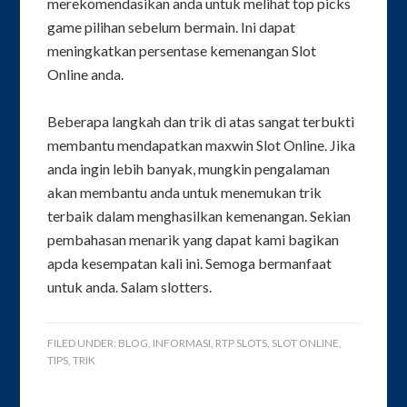
merekomendasikan anda untuk melihat top picks
game pilihan sebelum bermain. Ini dapat
meningkatkan persentase kemenangan Slot
Online anda.
Beberapa langkah dan trik di atas sangat terbukti
membantu mendapatkan maxwin Slot Online. Jika
anda ingin lebih banyak, mungkin pengalaman
akan membantu anda untuk menemukan trik
terbaik dalam menghasilkan kemenangan. Sekian
pembahasan menarik yang dapat kami bagikan
apda kesempatan kali ini. Semoga bermanfaat
untuk anda. Salam slotters.
FILED UNDER:
BLOG
,
INFORMASI
,
RTP SLOTS
,
SLOT ONLINE
,
TIPS
,
TRIK