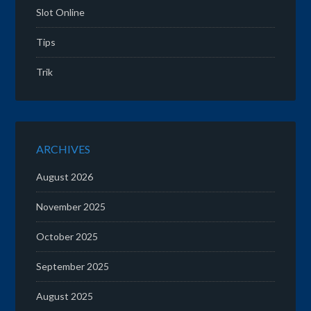
Slot Online
Tips
Trik
ARCHIVES
August 2026
November 2025
October 2025
September 2025
August 2025