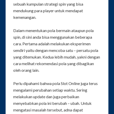
sebuah kumpulan strategi spin yang bisa
mendukung para player untuk mendapat
kemenangan.
Dalam menentukan pola bermain ataupun pola
spin, di sini anda bisa menggunakan beberapa
cara. Pertama adalah melakukan eksperimen
sendiri yaitu dengan mencoba satu – persatu pola
yang ditemukan. Kedua lebih mudah, yakni dengan
cara melihat rekomendasi pola yang dibagikan
oleh orang lain.
Perlu dipahami bahwa pola Slot Online juga terus
mengalami perubahan setiap waktu. Sering
melakukan update dan juga perbaikan
menyebabkan pola ini berubah – ubah. Untuk
mengatasi masalah tersebut, adna dapat