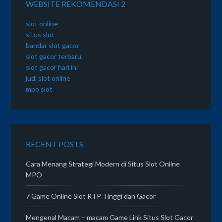
WEBSITE REKOMENDASI 2
slot online
situs slot
bandar slot gacor
slot gacor terbaru
slot gacor hari ini
judi slot online
mpo slot
RECENT POSTS
Cara Menang Strategi Modern di Situs Slot Online
MPO
7 Game Online Slot RTP Tinggi dan Gacor
Mengenal Macam – macam Game Link Situs Slot Gacor