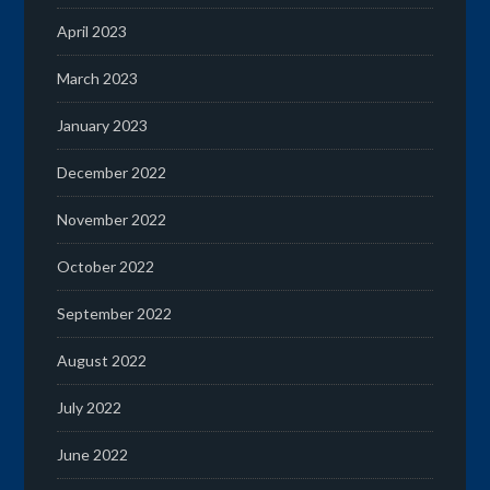
April 2023
March 2023
January 2023
December 2022
November 2022
October 2022
September 2022
August 2022
July 2022
June 2022