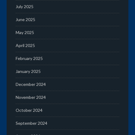
July 2025
June 2025
May 2025
April 2025
February 2025
January 2025
December 2024
November 2024
October 2024
September 2024