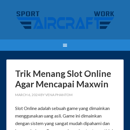
Trik Menang Slot Online
Agar Mencapai Maxwin
MARCH 6, 2024
BY
VENA PHANTOM
Slot Online adalah sebuah game yang dimainkan
menggunakan uang asli. Game ini dimainkan
dengan sistem yang sangat mudah dipahami dan