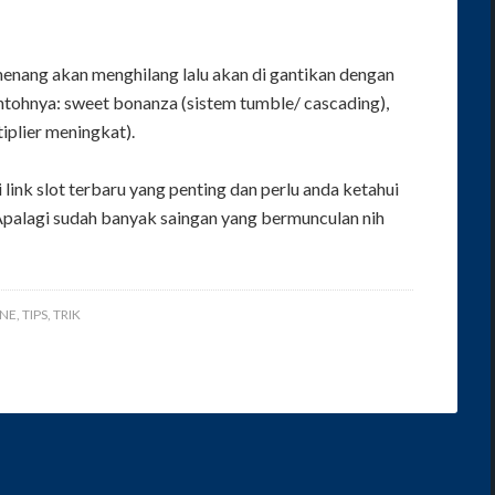
menang akan menghilang lalu akan di gantikan dengan
ntohnya: sweet bonanza (sistem tumble/ cascading),
iplier meningkat).
i link slot terbaru yang penting dan perlu anda ketahui
palagi sudah banyak saingan yang bermunculan nih
INE
,
TIPS
,
TRIK