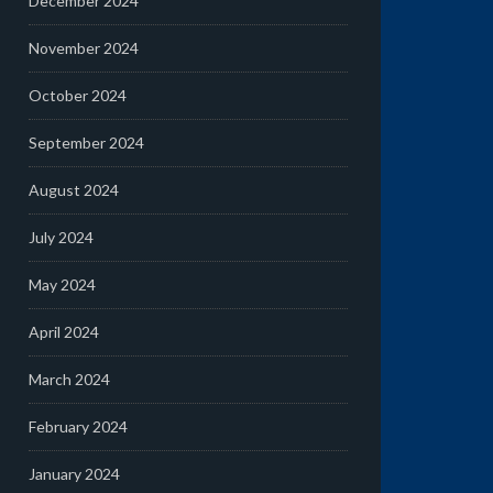
December 2024
November 2024
October 2024
September 2024
August 2024
July 2024
May 2024
April 2024
March 2024
February 2024
January 2024