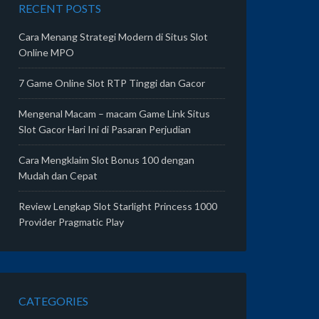
RECENT POSTS
Cara Menang Strategi Modern di Situs Slot
Online MPO
7 Game Online Slot RTP Tinggi dan Gacor
Mengenal Macam – macam Game Link Situs
Slot Gacor Hari Ini di Pasaran Perjudian
Cara Mengklaim Slot Bonus 100 dengan
Mudah dan Cepat
Review Lengkap Slot Starlight Princess 1000
Provider Pragmatic Play
CATEGORIES