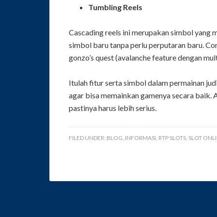
Tumbling Reels
Cascading reels ini merupakan simbol yang 
simbol baru tanpa perlu perputaran baru. Co
gonzo’s quest (avalanche feature dengan mult
Itulah fitur serta simbol dalam permainan jud
agar bisa memainkan gamenya secara baik. A
pastinya harus lebih serius.
FILED UNDER:
BLOG
,
INFORMASI
,
RTP SLOTS
,
SLOT ONL