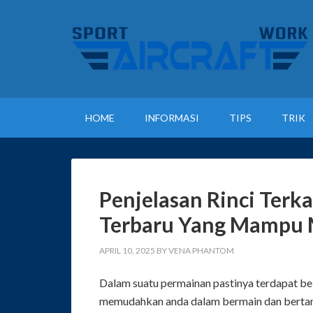
HOME
INFORMASI
TIPS
TRIK
Penjelasan Rinci Terkai
Terbaru Yang Mampu 
APRIL 10, 2025
BY
VENA PHANTOM
Dalam suatu permainan pastinya terdapat beb
memudahkan anda dalam bermain dan bertandi