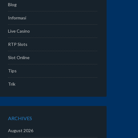
Blog
Informasi
Live Casino
RTP Slots
Slot Online
Tips
Trik
ARCHIVES
August 2026