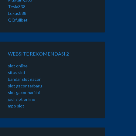
Tesla338
Lexus888
QQfullbet
WEBSITE REKOMENDASI 2
slot online
situs slot
bandar slot gacor
slot gacor terbaru
slot gacor hari ini
judi slot online
mpo slot