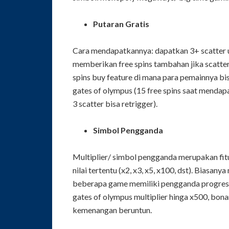
Putaran Gratis
Cara mendapatkannya: dapatkan 3+ scatter u
memberikan free spins tambahan jika scatter
spins buy feature di mana para pemainnya bi
gates of olympus (15 free spins saat mendapa
3 scatter bisa retrigger).
Simbol Pengganda
Multiplier/ simbol pengganda merupakan f
nilai tertentu (x2, x3, x5, x100, dst). Biasany
beberapa game memiliki pengganda progresif
gates of olympus multiplier hinga x500, bon
kemenangan beruntun.