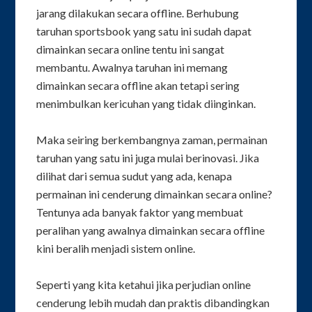
jarang dilakukan secara offline. Berhubung
taruhan sportsbook yang satu ini sudah dapat
dimainkan secara online tentu ini sangat
membantu. Awalnya taruhan ini memang
dimainkan secara offline akan tetapi sering
menimbulkan kericuhan yang tidak diinginkan.
Maka seiring berkembangnya zaman, permainan
taruhan yang satu ini juga mulai berinovasi. Jika
dilihat dari semua sudut yang ada, kenapa
permainan ini cenderung dimainkan secara online?
Tentunya ada banyak faktor yang membuat
peralihan yang awalnya dimainkan secara offline
kini beralih menjadi sistem online.
Seperti yang kita ketahui jika perjudian online
cenderung lebih mudah dan praktis dibandingkan