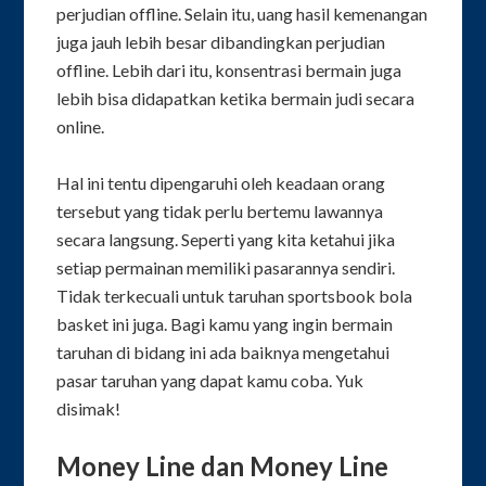
perjudian offline. Selain itu, uang hasil kemenangan
juga jauh lebih besar dibandingkan perjudian
offline. Lebih dari itu, konsentrasi bermain juga
lebih bisa didapatkan ketika bermain judi secara
online.
Hal ini tentu dipengaruhi oleh keadaan orang
tersebut yang tidak perlu bertemu lawannya
secara langsung. Seperti yang kita ketahui jika
setiap permainan memiliki pasarannya sendiri.
Tidak terkecuali untuk taruhan sportsbook bola
basket ini juga. Bagi kamu yang ingin bermain
taruhan di bidang ini ada baiknya mengetahui
pasar taruhan yang dapat kamu coba. Yuk
disimak!
Money Line dan Money Line