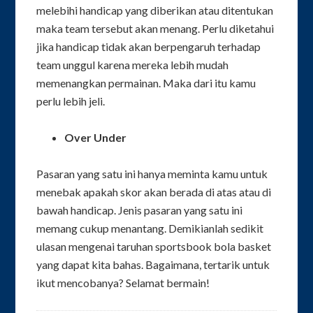
melebihi handicap yang diberikan atau ditentukan
maka team tersebut akan menang. Perlu diketahui
jika handicap tidak akan berpengaruh terhadap
team unggul karena mereka lebih mudah
memenangkan permainan. Maka dari itu kamu
perlu lebih jeli.
Over Under
Pasaran yang satu ini hanya meminta kamu untuk
menebak apakah skor akan berada di atas atau di
bawah handicap. Jenis pasaran yang satu ini
memang cukup menantang. Demikianlah sedikit
ulasan mengenai taruhan sportsbook bola basket
yang dapat kita bahas. Bagaimana, tertarik untuk
ikut mencobanya? Selamat bermain!