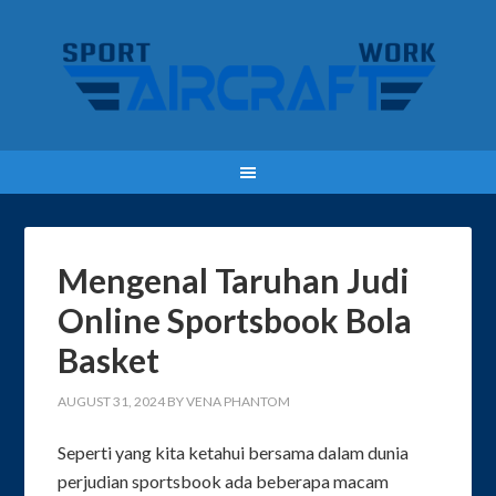
Mengenal Taruhan Judi
Online Sportsbook Bola
Basket
AUGUST 31, 2024
BY
VENA PHANTOM
Seperti yang kita ketahui bersama dalam dunia
perjudian sportsbook ada beberapa macam