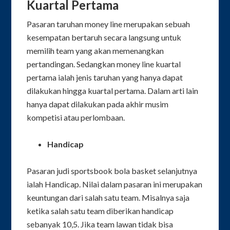
Kuartal Pertama
Pasaran taruhan money line merupakan sebuah
kesempatan bertaruh secara langsung untuk
memilih team yang akan memenangkan
pertandingan. Sedangkan money line kuartal
pertama ialah jenis taruhan yang hanya dapat
dilakukan hingga kuartal pertama. Dalam arti lain
hanya dapat dilakukan pada akhir musim
kompetisi atau perlombaan.
Handicap
Pasaran judi sportsbook bola basket selanjutnya
ialah Handicap. Nilai dalam pasaran ini merupakan
keuntungan dari salah satu team. Misalnya saja
ketika salah satu team diberikan handicap
sebanyak 10,5. Jika team lawan tidak bisa