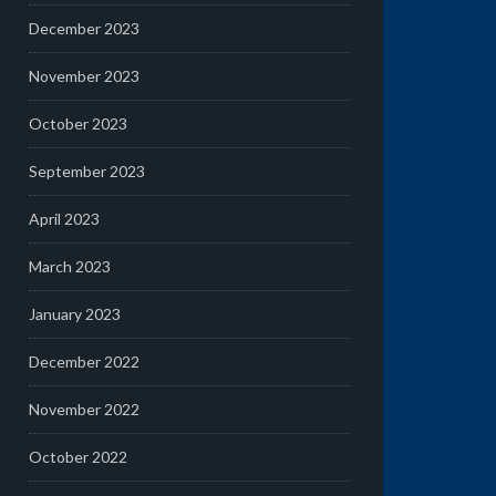
December 2023
November 2023
October 2023
September 2023
April 2023
March 2023
January 2023
December 2022
November 2022
October 2022