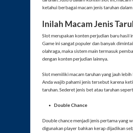
ketahui berbagai macam jenis taruhan dalam 
Inilah Macam Jenis Taru
Slot merupakan konten perjudian baru hasil i
Game ini sangat populer dan banyak dimintai
olahraga, maka sistem main termasuk pemba
dengan konten perjudian lainnya.
Slot memiliki macam taruhan yang jauh lebih b
Anda wajib pahami jenis tersebut karena keti
taruhan. Sederet jenis bet atau taruhan seper
Double Chance
Double chance menjadi jenis pertama yang wa
digunakan player bahkan kerap dijadikan se