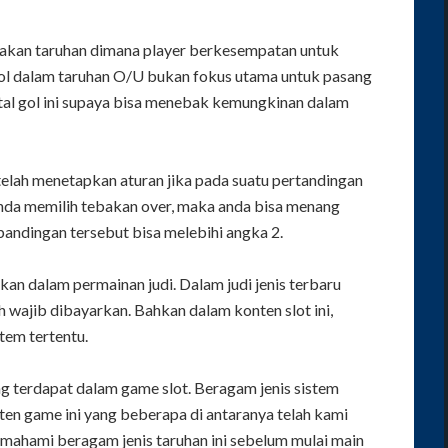
akan taruhan dimana player berkesempatan untuk
 gol dalam taruhan O/U bukan fokus utama untuk pasang
tal gol ini supaya bisa menebak kemungkinan dalam
t telah menetapkan aturan jika pada suatu pertandingan
anda memilih tebakan over, maka anda bisa menang
rbandingan tersebut bisa melebihi angka 2.
lkan dalam permainan judi. Dalam judi jenis terbaru
ih wajib dibayarkan. Bahkan dalam konten slot ini,
tem tertentu.
ng terdapat dalam game slot. Beragam jenis sistem
en game ini yang beberapa di antaranya telah kami
memahami beragam jenis taruhan ini sebelum mulai main