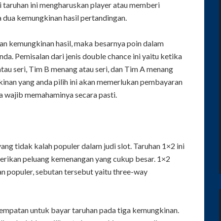
i taruhan ini mengharuskan player atau memberi
 dua kemungkinan hasil pertandingan.
an kemungkinan hasil, maka besarnya poin dalam
a. Pemisalan dari jenis double chance ini yaitu ketika
u seri, Tim B menang atau seri, dan Tim A menang
nan yang anda pilih ini akan memerlukan pembayaran
a wajib memahaminya secara pasti.
ang tidak kalah populer dalam judi slot. Taruhan 1×2 ini
berikan peluang kemenangan yang cukup besar. 1×2
an populer, sebutan tersebut yaitu three-way
empatan untuk bayar taruhan pada tiga kemungkinan.