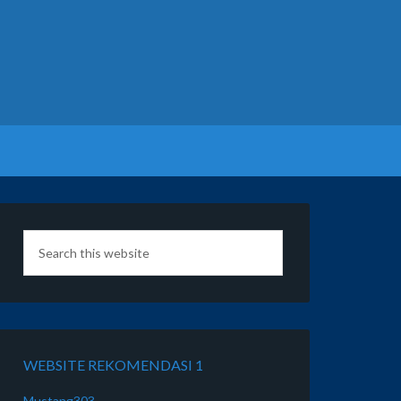
WEBSITE REKOMENDASI 1
Mustang303