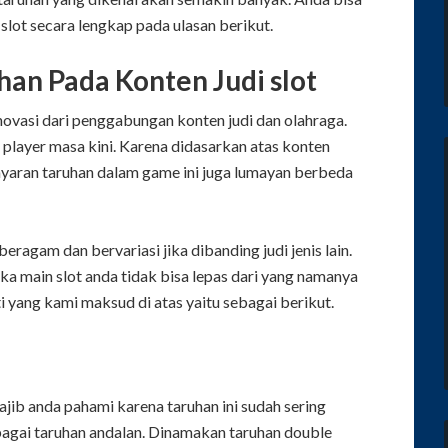
slot secara lengkap pada ulasan berikut.
han Pada Konten Judi slot
novasi dari penggabungan konten judi dan olahraga.
 player masa kini. Karena didasarkan atas konten
yaran taruhan dalam game ini juga lumayan berbeda
eragam dan bervariasi jika dibanding judi jenis lain.
ka main slot anda tidak bisa lepas dari yang namanya
ti yang kami maksud di atas yaitu sebagai berikut.
jib anda pahami karena taruhan ini sudah sering
bagai taruhan andalan. Dinamakan taruhan double