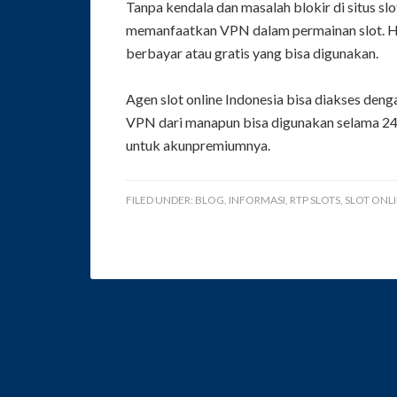
Tanpa kendala dan masalah blokir di situs slot
memanfaatkan VPN dalam permainan slot. Ha
berbayar atau gratis yang bisa digunakan.
Agen slot online Indonesia bisa diakses den
VPN dari manapun bisa digunakan selama 24 
untuk akunpremiumnya.
FILED UNDER:
BLOG
,
INFORMASI
,
RTP SLOTS
,
SLOT ONL