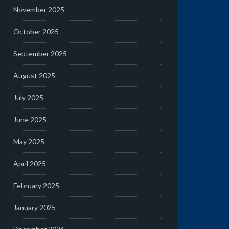
November 2025
October 2025
September 2025
August 2025
July 2025
June 2025
May 2025
April 2025
February 2025
January 2025