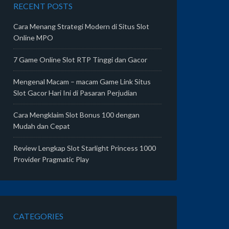
RECENT POSTS
Cara Menang Strategi Modern di Situs Slot
Online MPO
7 Game Online Slot RTP Tinggi dan Gacor
Mengenal Macam – macam Game Link Situs
Slot Gacor Hari Ini di Pasaran Perjudian
Cara Mengklaim Slot Bonus 100 dengan
Mudah dan Cepat
Review Lengkap Slot Starlight Princess 1000
Provider Pragmatic Play
CATEGORIES