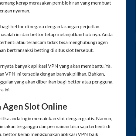
a memang kerap merasakan pemblokiran yang membuat
dengan nyaman.
agi bettor di negara dengan larangan perjudian.
asalah ini dan bettor tetap melanjutkan hobinya. Anda
 terhenti atau terancam tidak bisa menghubungi agen
n bertransaksi betting di situs slot tersebut.
ternyata banyak aplikasi VPN yang akan membantu. Ya,
gan VPN ini tersedia dengan banyak pilihan. Bahkan,
ggulan yang akan diberikan bagi bettor atau pengguna.
a ini.
Agen Slot Online
etika anda ingin memainkan slot dengan gratis. Namun,
ni akan terganggu dan permainan bisa saja terhenti di
a, bettor kerap menggunakan aplikasi VPN baik