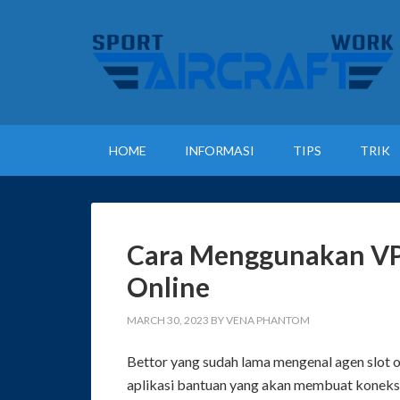
HOME
INFORMASI
TIPS
TRIK
Cara Menggunakan VP
Online
MARCH 30, 2023
BY
VENA PHANTOM
Bettor yang sudah lama mengenal agen slot o
aplikasi bantuan yang akan membuat koneksi