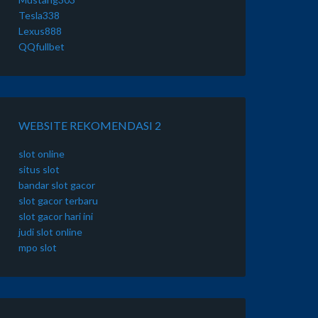
Tesla338
Lexus888
QQfullbet
WEBSITE REKOMENDASI 2
slot online
situs slot
bandar slot gacor
slot gacor terbaru
slot gacor hari ini
judi slot online
mpo slot