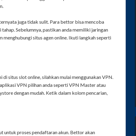
n.
rnyata juga tidak sulit. Para bettor bisa mencoba
mi tahap. Sebelumnya, pastikan anda memiliki jaringan
 menghubungi situs agen online. Ikuti langkah seperti
 di situs slot online, silahkan mulai menggunakan VPN.
aplikasi VPN pilihan anda seperti VPN Master atau
aystore dengan mudah. Ketik dalam kolom pencarian,
but untuk proses pendaftaran akun. Bettor akan